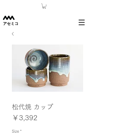
​アセミコ
松代焼 カップ
価
￥3,392
格
Size
*