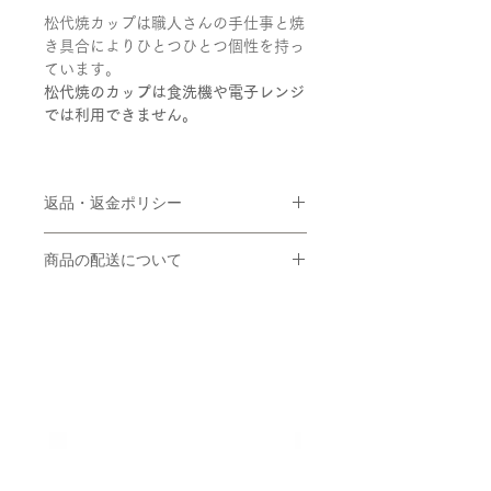
松代焼カップは職人さんの手仕事と焼
き具合によりひとつひとつ個性を持っ
ています。
松代焼のカップは食洗機や電子レンジ
では利用できません。
返品・返金ポリシー
販売価格について
商品の配送について
販売価格は、表示された金額（表示価
格/消費税込）と致します。 なお、別
ご入金の確認が取れましてから3営業
途配送料が掛かります。配送料に関し
日以内に東京都から発送いたします。
ては商品詳細ページをご確認くださ
配送業者は基本的にヤマト運輸となり
い。
関連商品
ます（※配送業者のご指定はできませ
ん）。配送日時指定が可能です。※お
支払方法
届け指定日が無いご注文は、最短のお
クレジットカード決済がご利用頂けま
届け指定にて出荷いたします。配送料
す。 支払時期 商品注文時点でお支払
金は以下の通りです。
いが確定いたします。