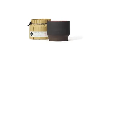
国内：
返品についての特約事項
お買い上げ商品合計金額が10,000円以
商品が不良品・ご注文の品物に相違が
上のお客様には、送料を無料とさせて
ある場合、商品お届け日から7日以内
頂きます。
にお問い合わせフォームよりご連絡く
1万円未満の場合：
ださい。
北海道 1170円 | 北東北 900円 | 南東
不良商品の返送にかかる送料は、当方
北 800円 | 関東 750円 |信越 750円 |北
の負担とさせていただきます。
陸 800円 | 中部 750円 | 関西 900円 |
商品到着後、商品の状態を確認させて
中国 1000円 | 四国 900円 | 九州 1200
頂いた上で、代替品の送付か返金を行
波佐見焼 カップ Ember
波佐見焼 カップAsh
円 | 沖縄 1200円
います。
価格
価格
￥2,376
￥2,376
商品の返品をされる際は必ず事前にご
海外：
連絡ください。事前連絡のない返品は
カンボジア、中国、香港、インドネシ
お受けできません。 なお、お客様の
ア、ラオス、マレーシア、モルディ
ご都合による返品はお断りさせて頂き
ブ、モンゴル、フィリピン、シンガポ
ます。
ール、韓国、台湾、タイ、ベトナム
2000¥ - 5000¥
役務または商品の引き渡し時期
パキスタン、ブータン 3000¥ - 9000¥
配送のご依頼を受けてから7日以内に
インド、ネパール 2700¥ - 8000¥
発送いたします。
スリランカ 3200¥ - 9700¥
プレスリリース
バーレーン、イラク、イスラエル、ク
事業者の名称および連絡先