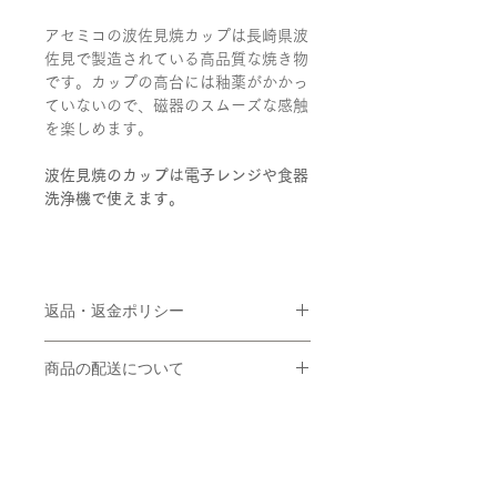
アセミコの波佐見焼カップは長崎県波
佐見で製造されている高品質な焼き物
です。カップの高台には釉薬がかかっ
ていないので、磁器のスムーズな感触
を楽しめます。
波佐見焼のカップは電子レンジや食器
洗浄機で使えます。
返品・返金ポリシー
販売価格について
商品の配送について
販売価格は、表示された金額（表示価
格/消費税込）と致します。 なお、別
ご入金の確認が取れましてから3営業
途配送料が掛かります。配送料に関し
日以内に東京都から発送いたします。
ては商品詳細ページをご確認くださ
配送業者は基本的にヤマト運輸となり
い。
関連商品
ます（※配送業者のご指定はできませ