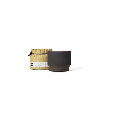
ん）。配送日時指定が可能です。※お
支払方法
届け指定日が無いご注文は、最短のお
クレジットカード決済がご利用頂けま
届け指定にて出荷いたします。配送料
す。 支払時期 商品注文時点でお支払
金は以下の通りです。
いが確定いたします。
国内：
返品についての特約事項
お買い上げ商品合計金額が10,000円以
商品が不良品・ご注文の品物に相違が
上のお客様には、送料を無料とさせて
ある場合、商品お届け日から7日以内
頂きます。
にお問い合わせフォームよりご連絡く
1万円未満の場合：
ださい。
北海道 1170円 | 北東北 900円 | 南東
不良商品の返送にかかる送料は、当方
北 800円 | 関東 750円 |信越 750円 |北
の負担とさせていただきます。
陸 800円 | 中部 750円 | 関西 900円 |
商品到着後、商品の状態を確認させて
中国 1000円 | 四国 900円 | 九州 1200
頂いた上で、代替品の送付か返金を行
波佐見焼 カップ Ember
波佐見焼 カップAsh
円 | 沖縄 1200円
います。
価格
価格
￥2,376
￥2,376
商品の返品をされる際は必ず事前にご
海外：
連絡ください。事前連絡のない返品は
カンボジア、中国、香港、インドネシ
お受けできません。 なお、お客様の
ア、ラオス、マレーシア、モルディ
ご都合による返品はお断りさせて頂き
ブ、モンゴル、フィリピン、シンガポ
ます。
ール、韓国、台湾、タイ、ベトナム
2000¥ - 5000¥