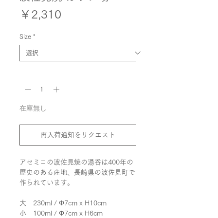
価
￥2,310
格
Size
*
数量
*
在庫無し
再入荷通知をリクエスト
アセミコの波佐見焼の湯呑は400年の
歴史のある産地、長崎県の波佐見町で
作られています。
大 230ml / Φ7cm x H10cm
小 100ml / Φ7cm x H6cm