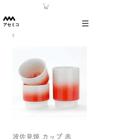
​アセミコ
波佐見焼 カップ 赤