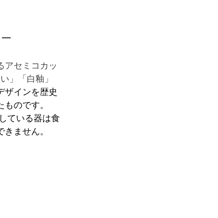
ィー
るアセミコカッ
さい」「白釉」
デザインを歴史
たものです。
用している器は食
できません。