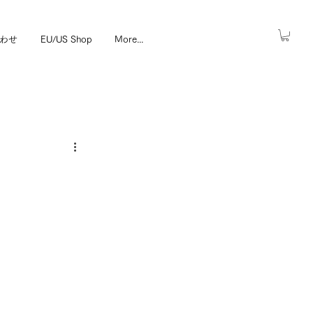
わせ
EU/US Shop
More...