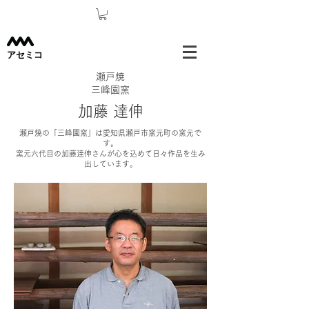
​アセミコ
瀬戸焼
三峰園窯
加藤 達伸
瀬戸焼の「三峰園窯」は愛知県瀬戸市窯元町の窯元で
す。
窯元六代目の加藤達伸さんが心を込めて日々作品を生み
出しています。