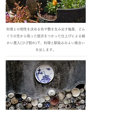
料理との相性を決める色や艶を生み出す釉薬、どん
ぐりの笠から取った栃渋をつかった仕上げによる細
かい貫入(ひび割れ)で、料理と馴染みのよい風合い
を出します。
瀬戸焼について